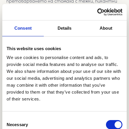
претоварването на стомаха с тежки, пикантни
храни мойе да провокира аритмия), проблеми с
щитовидната жлеза, както и недобре лекувано
повишено кръвно налягане и специфични сърдечни
заболявания, като например исхемична болест на
Consent
Details
About
сърцето, прекаран инфаркт на миокарда,
сърдечна недостатъчност и др.
This website uses cookies
Много важно при лечението е отстраняването на
We use cookies to personalise content and ads, to
провокиращите фактори. Насищането на
организма с магнезиеви йони също помага за
provide social media features and to analyse our traffic.
стабилизиране на сърдения ритъм. Подходящи
We also share information about your use of our site with
успокоителни лекарства определено намаляват
our social media, advertising and analytics partners who
склонността към определени аритмии. А дали е
may combine it with other information that you’ve
нужен специфичен антиаритмичен медикамент, се
provided to them or that they’ve collected from your use
определя след подробен кардиологичен преглед,
of their services.
който включва електрокардиограма (ЕКГ),
ехокардиография, 24-часов запис на ЕКГ (т.нар.
Холтер-ЕКГ), а понякога и други по-детайлни
Consent
изследвания.
Necessary
Selection