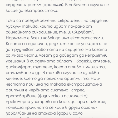
сърдечния ритъм (аритмия). В повечето случаи се
касае за екстрасистоли.
Това са преждевременни съкращения на сърдечния
мускул- такива, които идват по-рано от
обичайното съкращение, т.е. „избързват”.
Нормално е всеки човек да има екстрасистоли.
Когато са единични, редки, те не се усещат и не
затрудняват работата на сърцето. Но когато
са много чести, могат да доведат до неприятни
усещания в сърдечната област – бодежи, стягане,
дискомфорт, туптене, което отива към шията,
отмаляване и др. В такива случаи се изисква
лечение, което да премахне аритмията. Наи-
честата причина за такава екстрасистолна
аритмия е нервната система- стрес,
претоварване (физическо и психическо),
прекомерна употреба на кафе, цигари и алкохол;
понякога причината се крие в други органи-
заболявания на стомаха (дори и само