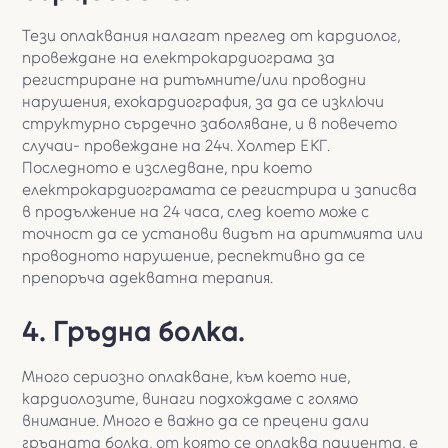
Тези оплаквания налагат преглед от кардиолог,
провеждане на електрокардиограма за
регистриране на ритъмните/или проводни
нарушения, ехокардиография, за да се изключи
структурно сърдечно заболяване, и в повечето
случаи- провеждане на 24ч. Холтер ЕКГ.
Последното е изследване, при което
електрокардиограмата се регистрира и записва
в продължение на 24 часа, след което може с
точност да се установи видът на аритмията или
проводното нарушение, респективно да се
препоръча адекватна терапия.
4. Гръдна болка.
Много сериозно оплакване, към което ние,
кардиолозите, винаги подхождаме с голямо
внимание. Много е важно да се прецени дали
гръдната болка, от която се оплаква пациента, е