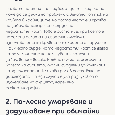
Появата на отоци по подбедриците и ходилата
може да се дължи на проблеми с венозния отток на
кръвта в крайниците, но доста често е и проява
на заболяване,наречено сърдечна
недостатъчност. Това е състояние, при което е
намалена силата на сърдечния мускул и
изпомпването на кръвта от сърцето е нарушено.
Най-често сърдечната недостатъчност се явява
като усложнение на нелекувани сърдечни
заболявания- високо кръвно нялягане, исхемична
болест на сърцето, клапни сърдечни заболявнаия,
кардиомиопатии. Ключова роля в поставяне на
диагнозата в тези случаи е ултразвуковото
изследване на сърцето, наречено
ехокардиография.
2. По-лесно уморяване и
задушаване при обичайни