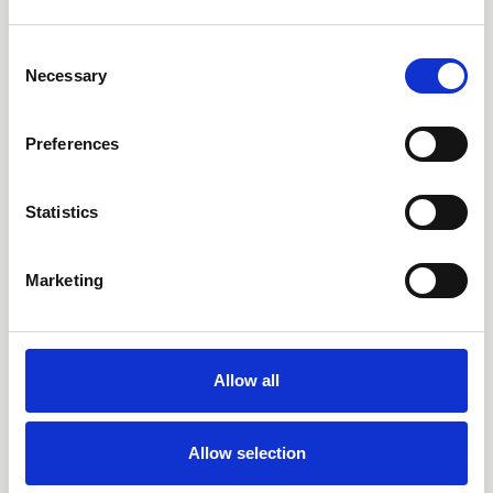
сърцето.
Consent
Necessary
Шумовете на сърцето могат да бъдат два вида.
Selection
Функционалните шумове се дължат на „невинни“
причини- тоест, такива, които не са свързани с
Preferences
увреждане на сърцето. Другият вид шумове се
дължи на морфологично засягане на сърцето, и по-
точно, на сърдечните клапи. Случайно
Statistics
установеният сърдечен шум налага уточняване
на сърдечничт проблем чрез изследване, наречено
ехокардиография. Това е изследване, при което
Marketing
чрез ултразвук (напълно безвредно) се
визуализира цялото сърце, неговата работа,
сърдечният мускул и сърдечните клапи. При
ехокардиографията може с голяма точност да се
Allow all
установи анатомията и функцията на
сърдечните клапи и дали клапата е засегната.
Възможно е клапата да не се затваря добре, или
Allow selection
пък да не се отваря добре- и в двата случая се
появява сърдечен шум. Важно е да се прецени