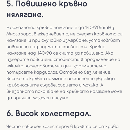
5. Повишено кръвно
нялягане.
Нормалното кръвно налягане е до 140/90mmHg.
Много хора, в ежедневието, не следят кръвното си
налягане, и при случайно измерване, установяват
повишени над нормата стойности. Кръвно
налягане над 140/90 се счита за повишено. Ако
измерите повишени стойности в продължение на
няколко последователни дни, задължително
потърсете кардиолог. Оставено без лечение,
високото кръвно налягане постепенно уврежда
кръвоносните съдове, сърцето и мозъка. А
внезапното покачване на кръвното налягане може
да причини мозъчен инсулт.
6. Висок холестерол.
Често повишен холестерол в кръвта се открива