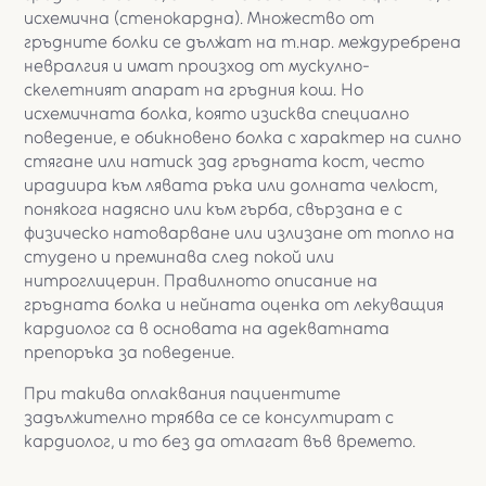
исхемична (стенокардна). Множество от
гръдните болки се дължат на т.нар. междуребрена
невралгия и имат произход от мускулно-
скелетният апарат на гръдния кош. Но
исхемичната болка, която изисква специално
поведение, е обикновено болка с характер на силно
стягане или натиск зад гръдната кост, често
ирадиира към лявата ръка или долната челюст,
понякога надясно или към гърба, свързана е с
физическо натоварване или излизане от топло на
студено и преминава след покой или
нитроглицерин. Правилното описание на
гръдната болка и нейната оценка от лекуващия
кардиолог са в основата на адекватната
препоръка за поведение.
При такива оплаквания пациентите
задължително трябва се се консултират с
кардиолог, и то без да отлагат във времето.