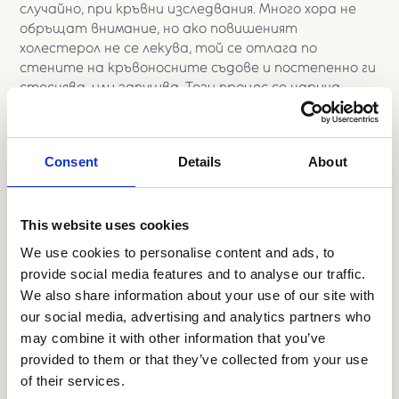
случайно, при кръвни изследвания. Много хора не
обръщат внимание, но ако повишеният
холестерол не се лекува, той се отлага по
стените на кръвоносните съдове и постепенно ги
стеснява, или запушва. Този процес се нарича
атеросклероза и може да доведе до инфаркт или
мозъчен инсулт. Особено опасна е фамилната
дислипидемия, при която холестеролът е много
Consent
Details
About
висок още от ранна възраст в резултат на
генетичен дефект – тези пациенти имат
повишен риск от сърдечни и мозъчносъдови
инциденти в ранна възраст. При установяване на
This website uses cookies
повишени нива на холестерола, потърсете съвет
We use cookies to personalise content and ads, to
от кардиолог – лечението започва с диета, но
provide social media features and to analyse our traffic.
понякога се налага незабавно пристъпване към
We also share information about your use of our site with
терапия със статини- лекарства, които ефикасно
our social media, advertising and analytics partners who
понижават холестерола и доказано предпазват
may combine it with other information that you’ve
от сърдечни и мозъчни инциденти.
provided to them or that they’ve collected from your use
of their services.
7. Установен шум на