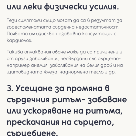
или леки физически усилия.
Тези симптоми също могат да са в резултат за
гореспоменатата сърдечна недостатъчност.
Появата им изисква незабавна консултация с
кардиолог.
Такива оплаквания обаче може да са причинени и
от други заболявания, несвързани със сърцето-
например анемия, заболявания на белия дроб и на
щитовидната жлеза, наднормено тегло и др.
3. Усещане за промяна в
сърдечния ритъм- забаване
или ускоряване на ритъма,
прескачания на сърцето,
сърцебиене.