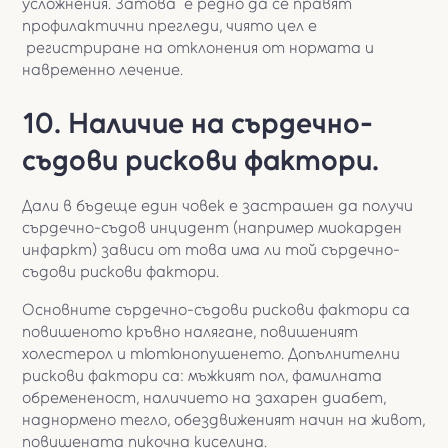
усложнения. Затова е редно да се правят
профилактични прегледи, чиято цел е
регистриране на отклонения от нормата и
навременно лечение.
10. Наличие на сърдечно-
съдови рискови фактори.
Дали в бъдеще един човек е застрашен да получи
сърдечно-съдов инцидент (например миокарден
инфаркт) зависи от това има ли той сърдечно-
съдови рискови фактори.
Основните сърдечно-съдови рискови фактори са
повишеното кръвно налягане, повишеният
холестерол и тютюнопушенето. Допълнителни
рискови фактори са: мъжкият пол, фамилната
обремененост, наличието на захарен диабет,
наднормено тегло, обездвиженият начин на живот,
повишената пикочна киселина.